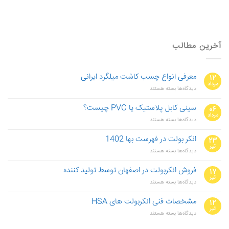
آخرین مطالب
معرفی انواع چسب کاشت میلگرد ایرانی
۱۲
مرداد
برای
دیدگاه‌ها
بسته هستند
معرفی
انواع
سینی کابل پلاستیک یا PVC چیست؟
۰۶
چسب
مرداد
برای
دیدگاه‌ها
بسته هستند
کاشت
سینی
میلگرد
کابل
ایرانی
انکر بولت در فهرست بها 1402
۲۳
پلاستیک
تیر
برای
دیدگاه‌ها
بسته هستند
یا
انکر
PVC
بولت
چیست؟
فروش انکربولت در اصفهان توسط تولید کننده
۱۷
در
تیر
برای
دیدگاه‌ها
بسته هستند
فهرست
فروش
بها
انکربولت
1402
مشخصات فنی انکربولت های HSA
۱۲
در
تیر
برای
دیدگاه‌ها
بسته هستند
اصفهان
مشخصات
توسط