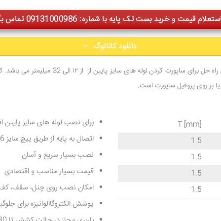
علام قیمت و خرید بست تک پایه با شماره: 09131000986 تماس بگیرید
دانلود کاتالوگ
این بست مقرون به صرفه ترین راه حل برای ساپورت کردن لو
یا بر روی پروفیل ساپورت است.
برای نصب لوله های سایز پایین ا
T [mm]
اتصال به پایه از طریق پیچ سایز 6 میلیمتری
1.5
نصب بسیار سریع و آسان
1.5
قیمت بسیار مناسب و اقتصادی
1.5
امکان نصب روی چنل، سقف، کف ی
1.5
پوشش الکتروگاالوانیزه برای جلوگ
باربری مجاز در حالت کشش تا 30 کیلوگرم-نیرو