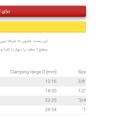
برای است
سطح ( سقف یا دیوار یا کف) و 
Clamping range D [mm]
Size
12-16
3/8″
18-20
1/2″
22-25
3/4”
28-34
1”