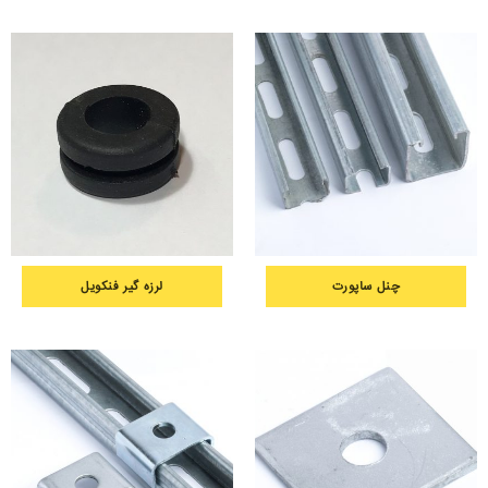
چنل ساپورت
لرزه گیر فنکویل