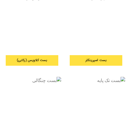
بست اسپرینکلر
بست کلاویس (رکابی)