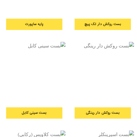
بست روکش دار تک پیچ
پایه ساپورت
بست روکش دار رینگی
بست سینی کابل