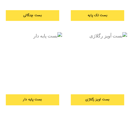
بست تک پایه
بست چنگالی
بست آویز رگلاژی
بست پایه دار