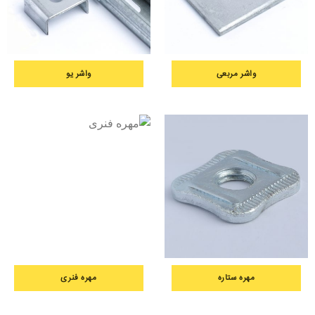
واشر مربعی
واشر یو
مهره ستاره
مهره فنری