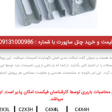
خرید چنل ساپورت با شماره : 09131000986 تماس بگیرید
ستند و میتوان گفت اسکلت بندی اصلی نگهدارنده تاسیسات میباشند. این پروفیله
الات را در اختیار کاربر بگذارند. از انجا که بار ناشی از وزن تاسیسات باید توسط این
گردد. این امر باتوجه به مشخصات هندسی و مقاومت مصالحی هر پروفیل انجام 
محاسبات باربری توسط کارشناسان فیکست امکان پذیر است. ای
میباشد.