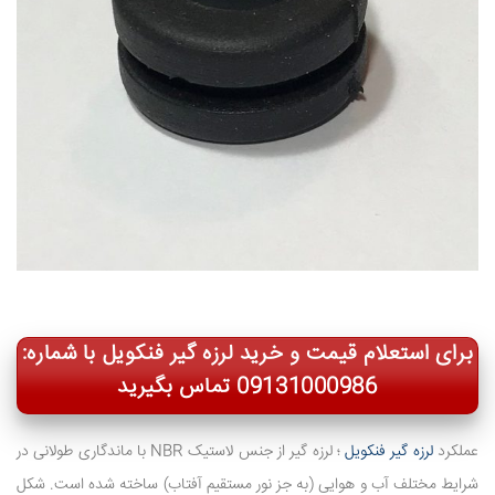
برای استعلام قیمت و خرید لرزه گیر فنکویل با شماره:
09131000986 تماس بگیرید
عملکرد
لرزه گیر فنکویل
؛ لرزه گیر از جنس لاستیک NBR با ماندگاری طولانی در
شرایط مختلف آب و هوایی (به جز نور مستقیم آفتاب) ساخته شده است. شکل