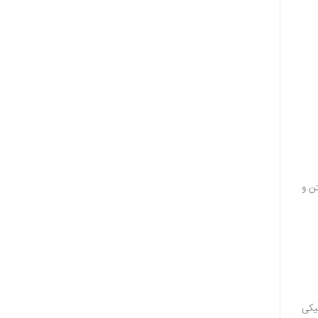
ن و
نیکی