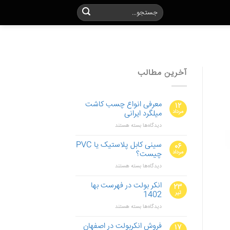
آخرین مطالب
معرفی انواع چسب کاشت
۱۲
مرداد
میلگرد ایرانی
برای
دیدگاه‌ها
بسته هستند
معرفی
انواع
سینی کابل پلاستیک یا PVC
۰۶
چسب
مرداد
چیست؟
کاشت
برای
دیدگاه‌ها
میلگرد
بسته هستند
سینی
ایرانی
کابل
انکر بولت در فهرست بها
۲۳
پلاستیک
تیر
1402
یا
برای
دیدگاه‌ها
PVC
بسته هستند
انکر
چیست؟
بولت
فروش انکربولت در اصفهان
۱۷